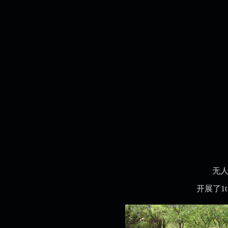
无人
开展了1